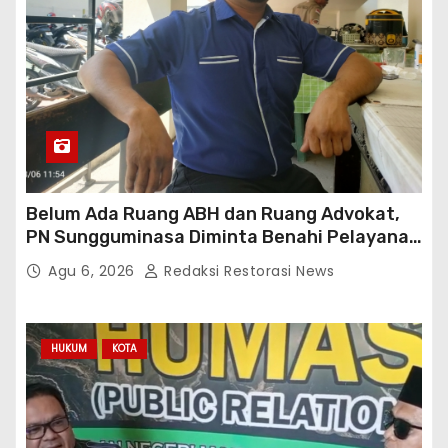
s
i
p
o
s
Belum Ada Ruang ABH dan Ruang Advokat,
PN Sungguminasa Diminta Benahi Pelayanan
Publik
Agu 6, 2026
Redaksi Restorasi News
HUKUM
KOTA