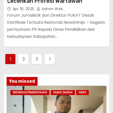
Lecehkan Profesi Wartawan
Apr 19, 2025
Admin Web
Forum Jurnalistik dan Direktur PUKAT Desak
Klarifikasi Terbuka Restorasi News|Wajo – Dugaan
pernyataan Plt Kepala Dinas Pendidikan dan
Kebudayaan Kabupaten…
P
1
2
3
a
g
You missed
i
BIROKRASI/PEMERINTAHAN
KABAR DAERAH
NEWS
n
a