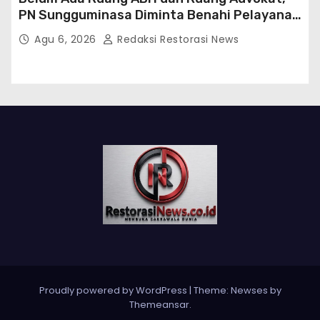
PN Sungguminasa Diminta Benahi Pelayanan
Publik
Agu 6, 2026
Redaksi Restorasi News
Proudly powered by WordPress
|
Theme:
Newses
by
Themeansar
.