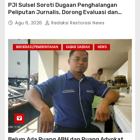
PJI Sulsel Soroti Dugaan Penghalangan
Peliputan Jurnalis, Dorong Evaluasi dan
Penguatan Kemitraan Polri-Pers
Agu 6, 2026
Redaksi Restorasi News
BIROKRASI/PEMERINTAHAN
KABAR DAERAH
NEWS
Belum Ada Ruang ABH dan Ruang Advokat,