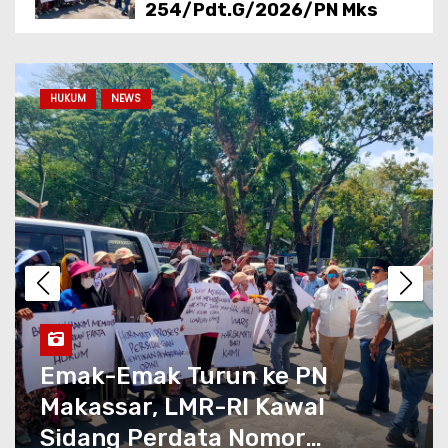
254/Pdt.G/2026/PN Mks
LDII Sulawesi Selatan
Apresiasi Kombes Pol Hajat
HUKUM
NEWS
Mabrur Bujangga, Sambut
Dirintelkam Baru Kombes Pol
Dulfi Muis
PUKAT Sulsel: Hibah Rp20
Miliar untuk Mess Kejati Perlu
Dikaji Ulang, Uang Pajak
Rakyat Harus Berorientasi
pada Kepentingan Publik
Kematian Penjaga Rumah Eks
Jampidsus Jadi Sorotan,
Emak-Emak Turun ke PN
DPR Desak Pengusutan
Makassar, LMR-RI Kawal
Tuntas Berbasis Bukti Ilmiah
Sidang Perdata Nomor