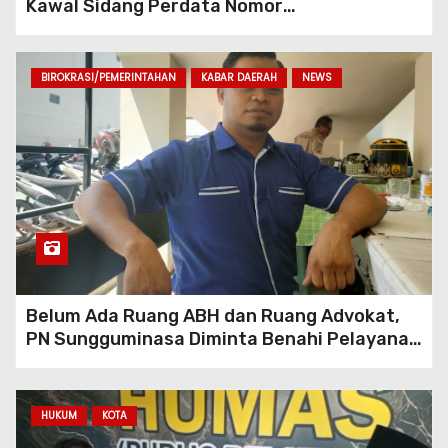
Kawal Sidang Perdata Nomor
254/Pdt.G/2026/PN Mks
BIROKRASI/PEMERINTAHAN
KABAR DAERAH
NEWS
Belum Ada Ruang ABH dan Ruang Advokat,
PN Sungguminasa Diminta Benahi Pelayanan
Publik
HUKUM
KOTA