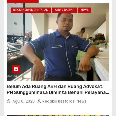
g
BIROKRASI/PEMERINTAHAN
KABAR DAERAH
NEWS
i
n
a
s
i
p
o
Belum Ada Ruang ABH dan Ruang Advokat,
s
PN Sungguminasa Diminta Benahi Pelayanan
Publik
Agu 6, 2026
Redaksi Restorasi News