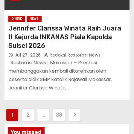
DIKBUD
NEWS
Jennifer Clarissa Winata Raih Juara
II Kejurda INKANAS Piala Kapolda
Sulsel 2026
Jul 27, 2026
Redaksi Restorasi News
. Restorasi News | Makassar – Prestasi
membanggakan kembali ditorehkan oleh
peserta didik SMP Katolik Rajawali Makassar.
Jennifer Clarissa Winata,…
P
1
2
…
33
a
You missed