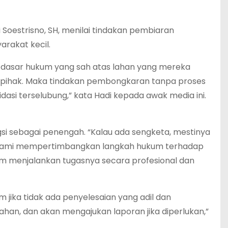
oestrisno, SH, menilai tindakan pembiaran
rakat kecil.
liki dasar hukum yang sah atas lahan yang mereka
sepihak. Maka tindakan pembongkaran tanpa proses
asi terselubung,” kata Hadi kepada awak media ini.
si sebagai penengah. “Kalau ada sengketa, mestinya
ka. Kami mempertimbangkan langkah hukum terhadap
lam menjalankan tugasnya secara profesional dan
jika tidak ada penyelesaian yang adil dan
ahan, dan akan mengajukan laporan jika diperlukan,”