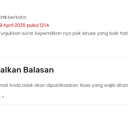
Erni
berkata:
9 April 2025 pukul 12:14
Tunjukkan surat kepemilikan nya pak laruse yang baik hat
alkan Balasan
ail Anda tidak akan dipublikasikan.
Ruas yang wajib dita
r
*