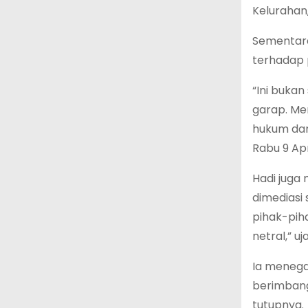
Kelurahan,
Sementara
terhadap 
“Ini bukan
garap. Me
hukum dan
Rabu 9 Apr
Hadi juga
dimediasi
pihak-pih
netral,” uj
Ia menega
berimbang.
tutupnya.