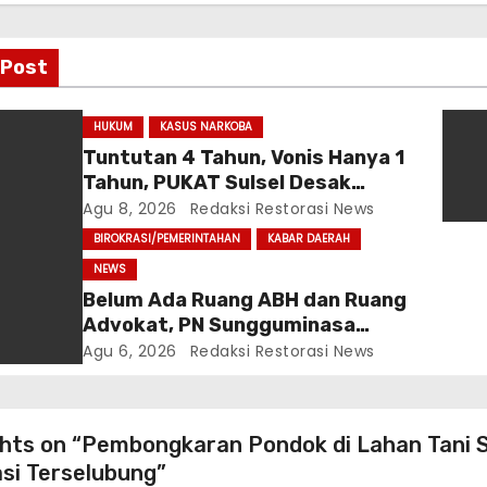
 Post
HUKUM
KASUS NARKOBA
Tuntutan 4 Tahun, Vonis Hanya 1
Tahun, PUKAT Sulsel Desak
Kejati-Kejagung Periksa JPU
Agu 8, 2026
Redaksi Restorasi News
Murbei Wajo
BIROKRASI/PEMERINTAHAN
KABAR DAERAH
NEWS
Belum Ada Ruang ABH dan Ruang
Advokat, PN Sungguminasa
Diminta Benahi Pelayanan Publik
Agu 6, 2026
Redaksi Restorasi News
hts on “Pembongkaran Pondok di Lahan Tani 
asi Terselubung”