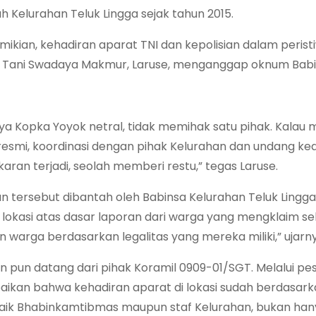
 Kelurahan Teluk Lingga sejak tahun 2015.
ikian, kehadiran aparat TNI dan kepolisian dalam perist
Tani Swadaya Makmur, Laruse, menganggap oknum Babins
ya Kopka Yoyok netral, tidak memihak satu pihak. Kala
resmi, koordinasi dengan pihak Kelurahan dan undang ked
ran terjadi, seolah memberi restu,” tegas Laruse.
n tersebut dibantah oleh Babinsa Kelurahan Teluk Lingg
 lokasi atas dasar laporan dari warga yang mengklaim seb
warga berdasarkan legalitas yang mereka miliki,” ujarny
 pun datang dari pihak Koramil 0909-01/SGT. Melalui pe
kan bahwa kehadiran aparat di lokasi sudah berdasarkan 
 baik Bhabinkamtibmas maupun staf Kelurahan, bukan hany