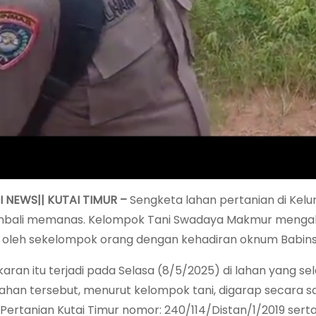
 NEWS|| KUTAI TIMUR –
Sengketa lahan pertanian di Kelu
mbali memanas. Kelompok Tani Swadaya Makmur mengak
 oleh sekelompok orang dengan kehadiran oknum Babin
ran itu terjadi pada Selasa (8/5/2025) di lahan yang se
ahan tersebut, menurut kelompok tani, digarap secara s
s Pertanian Kutai Timur nomor: 240/114/Distan/1/2019 se