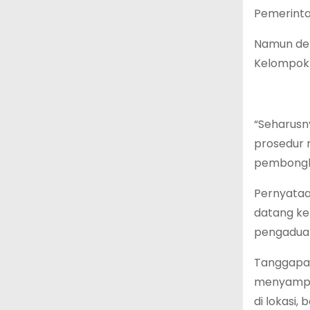
Pemerintah
Namun dem
Kelompok 
“Seharusn
prosedur 
pembongka
Pernyataa
datang ke
pengaduan 
Tanggapan
menyampai
di lokasi,