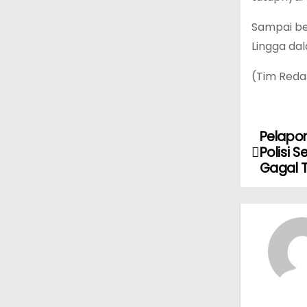
Sampai ber
Lingga da
(Tim Reda
Pelapo
N
Polisi 
a
Gagal T
v
i
g
a