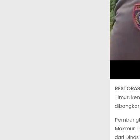
RESTORASI
Timur, ke
dibongkar
Pembongka
Makmur. L
dari Dina