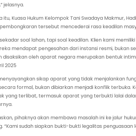
” jelasnya.
 itu, Kuasa Hukum Kelompok Tani Swadaya Makmur, Hadi S
pembongkaran tersebut mencederai rasa keadilan masya
 sekadar soal lahan, tapi soal keadilan. Klien kami memi
reka mendapat pengesahan dari instansi resmi, bukan 
 disaksikan oleh aparat negara merupakan bentuk intimid
il 2025
 menyayangkan sikap aparat yang tidak menjalankan fung
 secara formal, bukan dibiarkan menjadi konflik terbu
ak yang terlibat, termasuk aparat yang terbukti lalai da
arnya.
skan, pihaknya akan membawa masalah ini ke jalur hukum 
 “Kami sudah siapkan bukti-bukti legalitas penguasaan l