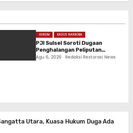
HUKUM
KASUS NARKOBA
PJI Sulsel Soroti Dugaan
Penghalangan Peliputan
Jurnalis, Dorong Evaluasi dan
Agu 6, 2026
Redaksi Restorasi News
Penguatan Kemitraan Polri-Pers
Sangatta Utara, Kuasa Hukum Duga Ada