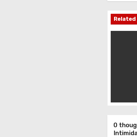
s
i
Related
p
o
s
0 thoug
Intimid