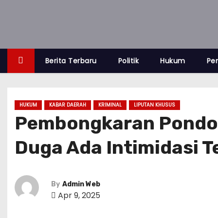
S
k
i
p
t
Berita Terbaru
Politik
Hukum
Pe
o
c
o
HUKUM
KABAR DAERAH
KRIMINAL
LIPUTAN KHUSUS
n
Pembongkaran Pondok 
t
Duga Ada Intimidasi 
e
n
t
By
Admin Web
Apr 9, 2025