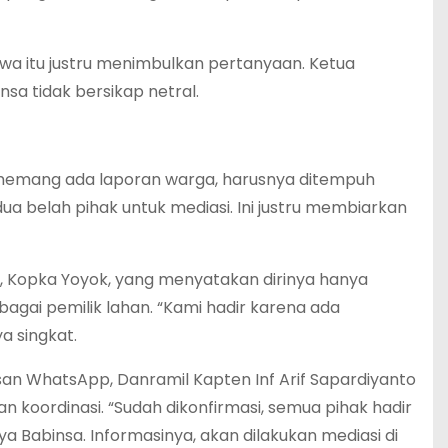
iwa itu justru menimbulkan pertanyaan. Ketua
a tidak bersikap netral.
u memang ada laporan warga, harusnya ditempuh
ua belah pihak untuk mediasi. Ini justru membiarkan
a, Kopka Yoyok, yang menyatakan dirinya hanya
agai pemilik lahan. “Kami hadir karena ada
a singkat.
san WhatsApp, Danramil Kapten Inf Arif Sapardiyanto
koordinasi. “Sudah dikonfirmasi, semua pihak hadir
a Babinsa. Informasinya, akan dilakukan mediasi di