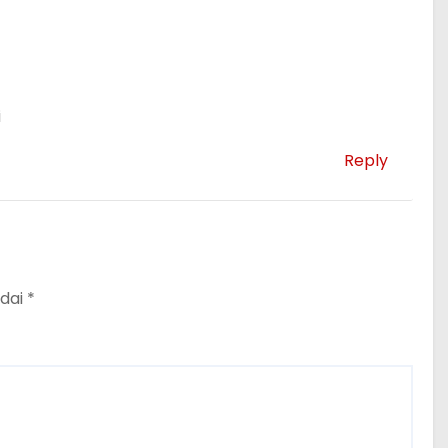
i
Reply
ndai
*