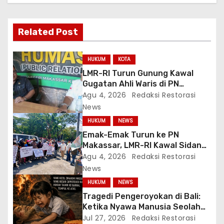
s
i
Related Post
p
o
HUKUM
KOTA
LMR-RI Turun Gunung Kawal
s
Gugatan Ahli Waris di PN
Makassar, Humas Buka Tahapan
Agu 4, 2026
Redaksi Restorasi
Persidangan
News
HUKUM
NEWS
Emak-Emak Turun ke PN
Makassar, LMR-RI Kawal Sidang
Perdata Nomor
Agu 4, 2026
Redaksi Restorasi
254/Pdt.G/2026/PN Mks
News
HUKUM
NEWS
Tragedi Pengeroyokan di Bali:
Ketika Nyawa Manusia Seolah
Tak Lebih Berharga dari Seekor
Jul 27, 2026
Redaksi Restorasi