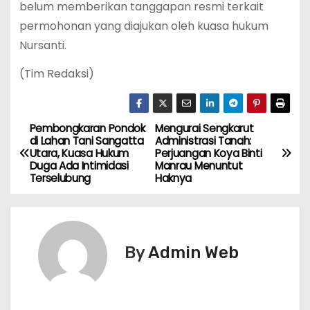
belum memberikan tanggapan resmi terkait
permohonan yang diajukan oleh kuasa hukum
Nursanti.
(Tim Redaksi)
Pembongkaran Pondok
Mengurai Sengkarut
N
di Lahan Tani Sangatta
Administrasi Tanah:
Utara, Kuasa Hukum
Perjuangan Koya Binti
a
Duga Ada Intimidasi
Manrau Menuntut
Terselubung
Haknya
v
i
g
By
Admin Web
a