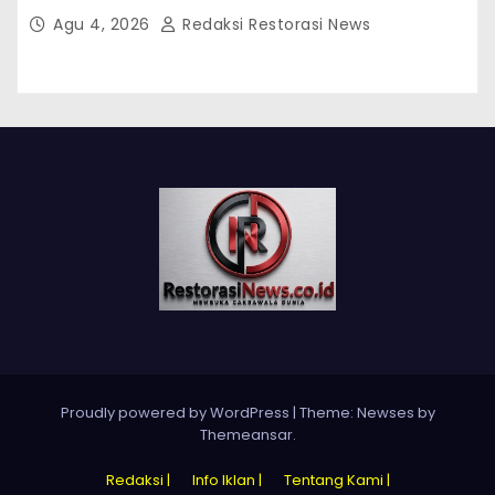
254/Pdt.G/2026/PN Mks
Agu 4, 2026
Redaksi Restorasi News
Proudly powered by WordPress
|
Theme:
Newses
by
Themeansar
.
Redaksi |
Info Iklan |
Tentang Kami |