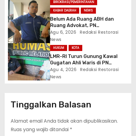
BIROKRASI/PEMERINTAHAN
KABAR DAERAH
NEWS
Belum Ada Ruang ABH dan
Ruang Advokat, PN
Sungguminasa Diminta Benahi
Agu 6, 2026
Redaksi Restorasi
Pelayanan Publik
News
HUKUM
KOTA
LMR-RI Turun Gunung Kawal
Gugatan Ahli Waris di PN
Makassar, Humas Buka Tahapan
Agu 4, 2026
Redaksi Restorasi
Persidangan
News
Tinggalkan Balasan
Alamat email Anda tidak akan dipublikasikan.
Ruas yang wajib ditandai
*