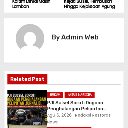
Kaltim Dinilai Masih
Kejati Sulsel, Tembusan
a
Lamban
Hingga Kejaksaan Agung
v
i
By
Admin Web
g
a
s
i
Related Post
p
HUKUM
KASUS NARKOBA
o
PJI Sulsel Soroti Dugaan
Penghalangan Peliputan
s
Jurnalis, Dorong Evaluasi dan
Agu 6, 2026
Redaksi Restorasi
Penguatan Kemitraan Polri-
News
Pers