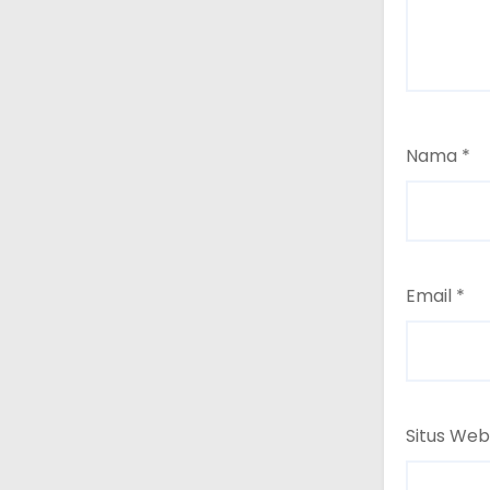
Nama
*
Email
*
Situs Web