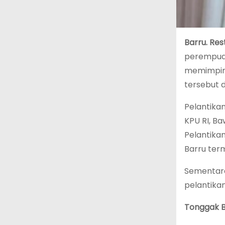
Barru. Res
perempuan
memimpin 
tersebut d
Pelantika
KPU RI, Ba
Pelantika
Barru ter
Sementara
pelantikan
Tonggak B