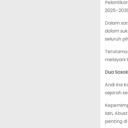
Pelantika
2025–203
Dalam sam
dalam suk
seluruh p
Terutama 
melayani t
Dua Sosok
Andi Ina 
sejarah s
Kepemimpi
lain, Abus
penting d