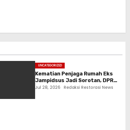
UNCATEGORIZED
Kematian Penjaga Rumah Eks
Jampidsus Jadi Sorotan, DPR
Desak Pengusutan Tuntas
Jul 28, 2026
Redaksi Restorasi News
Berbasis Bukti Ilmiah