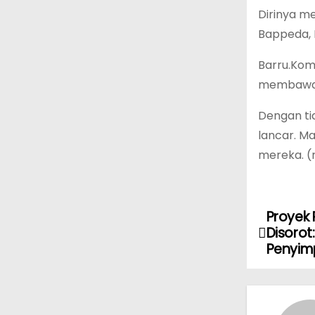
Dirinya m
Bappeda, 
Barru.Kom
membawa K
Dengan ti
lancar. M
mereka. (
Proyek 
N
Disoro
a
Penyi
v
i