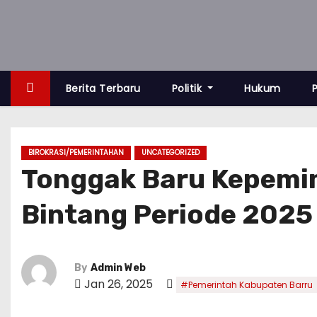
S
k
i
p
t
Berita Terbaru
Politik
Hukum
o
c
o
BIROKRASI/PEMERINTAHAN
UNCATEGORIZED
n
Tonggak Baru Kepemim
t
Bintang Periode 2025
e
n
t
By
Admin Web
Jan 26, 2025
#Pemerintah Kabupaten Barru