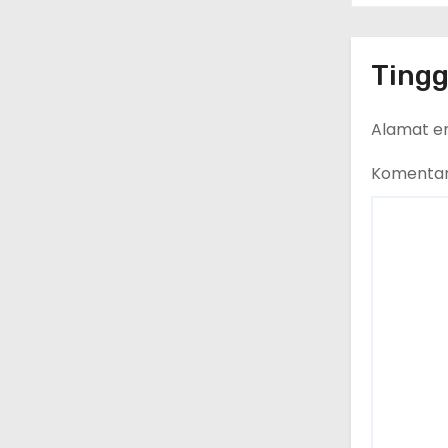
Tingg
Alamat em
Komenta