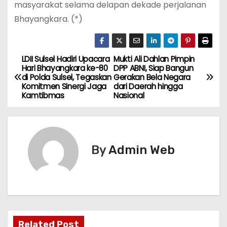
masyarakat selama delapan dekade perjalanan
Bhayangkara. (*)
LDII Sulsel Hadiri Upacara
Mukti Ali Dahlan Pimpin
N
Hari Bhayangkara ke-80
DPP ABNI, Siap Bangun
di Polda Sulsel, Tegaskan
Gerakan Bela Negara
a
Komitmen Sinergi Jaga
dari Daerah hingga
Kamtibmas
Nasional
v
i
g
By
Admin Web
a
s
i
Related Post