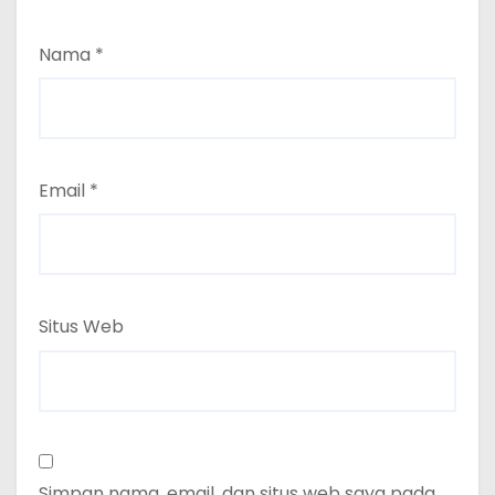
Nama
*
Email
*
Situs Web
Simpan nama, email, dan situs web saya pada