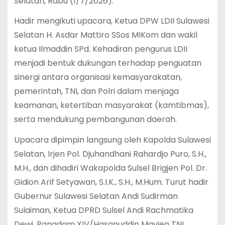
Selatan, Rabu (1/7/2026).
Hadir mengikuti upacara, Ketua DPW LDII Sulawesi
Selatan H. Asdar Mattiro SSos MIKom dan wakil
ketua Ilmaddin SPd. Kehadiran pengurus LDII
menjadi bentuk dukungan terhadap penguatan
sinergi antara organisasi kemasyarakatan,
pemerintah, TNI, dan Polri dalam menjaga
keamanan, ketertiban masyarakat (kamtibmas),
serta mendukung pembangunan daerah.
Upacara dipimpin langsung oleh Kapolda Sulawesi
Selatan, Irjen Pol. Djuhandhani Rahardjo Puro, S.H.,
M.H., dan dihadiri Wakapolda Sulsel Brigjen Pol. Dr.
Gidion Arif Setyawan, S.I.K., S.H., M.Hum. Turut hadir
Gubernur Sulawesi Selatan Andi Sudirman
Sulaiman, Ketua DPRD Sulsel Andi Rachmatika
Dewi, Pangdam XIV/Hasanuddin Mayjen TNI