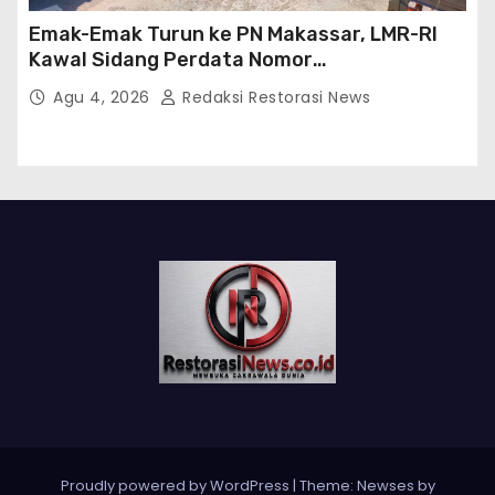
Emak-Emak Turun ke PN Makassar, LMR-RI
Kawal Sidang Perdata Nomor
254/Pdt.G/2026/PN Mks
Agu 4, 2026
Redaksi Restorasi News
Proudly powered by WordPress
|
Theme:
Newses
by