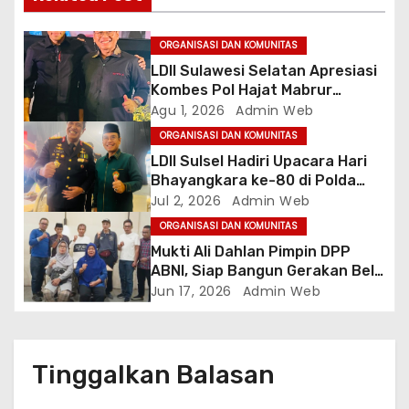
p
o
ORGANISASI DAN KOMUNITAS
LDII Sulawesi Selatan Apresiasi
s
Kombes Pol Hajat Mabrur
Bujangga, Sambut Dirintelkam
Agu 1, 2026
Admin Web
Baru Kombes Pol Dulfi Muis
ORGANISASI DAN KOMUNITAS
LDII Sulsel Hadiri Upacara Hari
Bhayangkara ke-80 di Polda
Sulsel, Tegaskan Komitmen
Jul 2, 2026
Admin Web
Sinergi Jaga Kamtibmas
ORGANISASI DAN KOMUNITAS
Mukti Ali Dahlan Pimpin DPP
ABNI, Siap Bangun Gerakan Bela
Negara dari Daerah hingga
Jun 17, 2026
Admin Web
Nasional
Tinggalkan Balasan