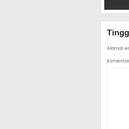
Tingg
Alamat em
Komenta