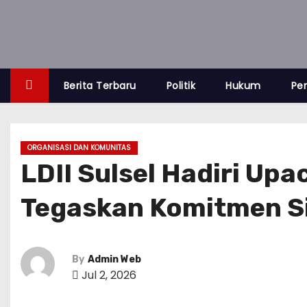
S
k
i
p
t
Berita Terbaru
Politik
Hukum
Pe
o
c
o
ORGANISASI DAN KOMUNITAS
n
LDII Sulsel Hadiri Upa
t
Tegaskan Komitmen S
e
n
t
By
Admin Web
Jul 2, 2026