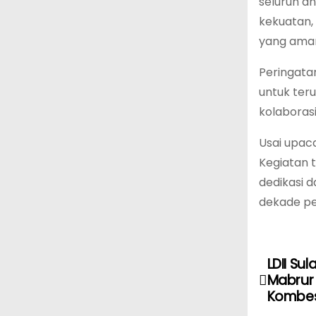
seluruh a
kekuatan,
yang aman,
Peringata
untuk ter
kolaboras
Usai upac
Kegiatan 
dedikasi 
dekade pe
LDII Su
N
Mabrur 
a
Kombes 