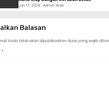
Negara dari Daerah hingga
Jun 17, 2026
Admin Web
Nasional
alkan Balasan
ail Anda tidak akan dipublikasikan.
Ruas yang wajib dita
r
*