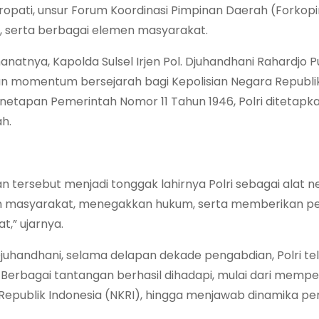
ropati, unsur Forum Koordinasi Pimpinan Daerah (Forkop
s, serta berbagai elemen masyarakat.
natnya, Kapolda Sulsel Irjen Pol. Djuhandhani Rahardj
 momentum bersejarah bagi Kepolisian Negara Republik I
enetapan Pemerintah Nomor 11 Tahun 1946, Polri ditetapka
h.
n tersebut menjadi tonggak lahirnya Polri sebagai ala
n masyarakat, menegakkan hukum, serta memberikan p
,” ujarnya.
juhandhani, selama delapan dekade pengabdian, Polri te
. Berbagai tantangan berhasil dihadapi, mulai dari me
Republik Indonesia (NKRI), hingga menjawab dinamika 