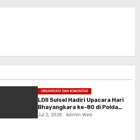
ORGANISASI DAN KOMUNITAS
LDII Sulsel Hadiri Upacara Hari
Bhayangkara ke-80 di Polda
Sulsel, Tegaskan Komitmen
Jul 2, 2026
Admin Web
Sinergi Jaga Kamtibmas