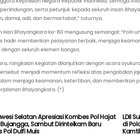
nggota Kepolisian Negara Republik Indonesia. Semoga Al
 perlindungan, serta petunjuk kepada seluruh insan B
 damai, adil, dan bermartabat,” tuturnya.
n Hari Bhayangkara ke-80 mengusung semangat “Polri u
us hadir memberikan pelayanan terbaik, menjaga keama
i dengan seluruh elemen bangsa.
ara, rangkaian kegiatan dilanjutkan dengan acara syukur
tersebut menjadi momentum refleksi atas pengabdian jaja
dalam menjaga keamanan, ketertiban, dan memberikan 
rjalanan Bhayangkara. (*)
lawesi Selatan Apresiasi Kombes Pol Hajat
LDII S
Bujangga, Sambut Dirintelkam Baru
di Po
Pol Dulfi Muis
Kamt