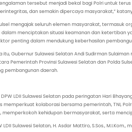
engalaman tersebut menjadi bekal bagi Polri untuk terus 
erintegritas, dan semakin dipercaya masyarakat,” katany
ulsel mengajak seluruh elemen masyarakat, termasuk or
i dalam menciptakan situasi keamanan dan ketertiban ya
aktor penting dalam mendukung keberhasilan pembanguna
 itu, Gubernur Sulawesi Selatan Andi Sudirman Sulaiman 
ntara Pemerintah Provinsi Sulawesi Selatan dan Polda Su
g pembangunan daerah.
 DPW LDII Sulawesi Selatan pada peringatan Hari Bhayan
us memperkuat kolaborasi bersama pemerintah, TNI, Pol
, memperkokoh kehidupan bermasyarakat, serta menci
LDII Sulawesi Selatan, H. Asdar Mattiro, S.Sos., M.I.Ko