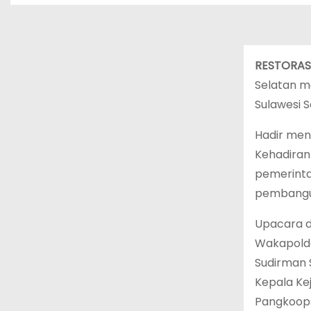
RESTORASI
Selatan m
Sulawesi S
Hadir meng
Kehadiran
pemerinta
pembangu
Upacara di
Wakapolda 
Sudirman 
Kepala Kej
Pangkoops