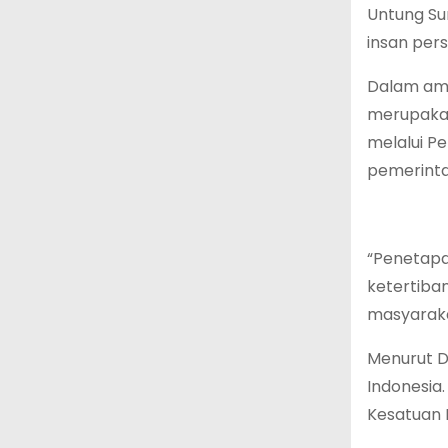
Untung Su
insan per
Dalam ama
merupakan
melalui P
pemerinta
“Penetapa
ketertiba
masyarakat
Menurut D
Indonesia
Kesatuan 