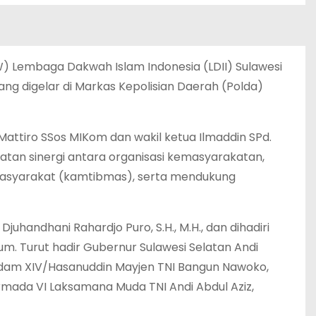
 Lembaga Dakwah Islam Indonesia (LDII) Sulawesi
ng digelar di Markas Kepolisian Daerah (Polda)
 Mattiro SSos MIKom dan wakil ketua Ilmaddin SPd.
tan sinergi antara organisasi kemasyarakatan,
 masyarakat (kamtibmas), serta mendukung
juhandhani Rahardjo Puro, S.H., M.H., dan dihadiri
M.Hum. Turut hadir Gubernur Sulawesi Selatan Andi
gdam XIV/Hasanuddin Mayjen TNI Bangun Nawoko,
armada VI Laksamana Muda TNI Andi Abdul Aziz,