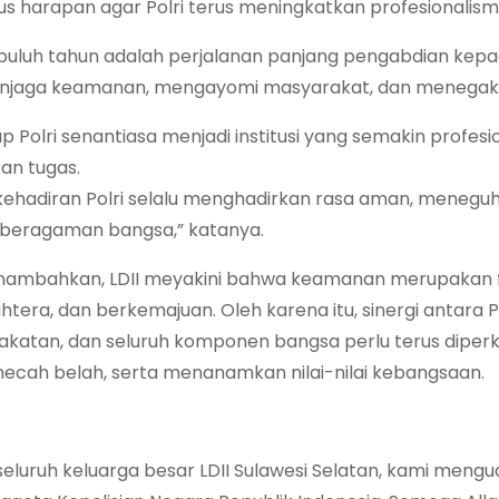
gus harapan agar Polri terus meningkatkan profesionalis
puluh tahun adalah perjalanan panjang pengabdian kepada
jaga keamanan, mengayomi masyarakat, dan menegakkan h
p Polri senantiasa menjadi institusi yang semakin profesio
an tugas.
ehadiran Polri selalu menghadirkan rasa aman, meneguhk
beragaman bangsa,” katanya.
ambahkan, LDII meyakini bahwa keamanan merupakan f
ahtera, dan berkemajuan. Oleh karena itu, sinergi antara 
katan, dan seluruh komponen bangsa perlu terus diper
cah belah, serta menanamkan nilai-nilai kebangsaan.
 seluruh keluarga besar LDII Sulawesi Selatan, kami me