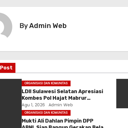
By
Admin Web
 Post
ORGANISASI DAN KOMUNITAS
LDII Sulawesi Selatan Apresiasi
Kombes Pol Hajat Mabrur
Bujangga, Sambut Dirintelkam
Agu 1, 2026
Admin Web
Baru Kombes Pol Dulfi Muis
ORGANISASI DAN KOMUNITAS
Mukti Ali Dahlan Pimpin DPP
ABNI, Siap Bangun Gerakan Bela