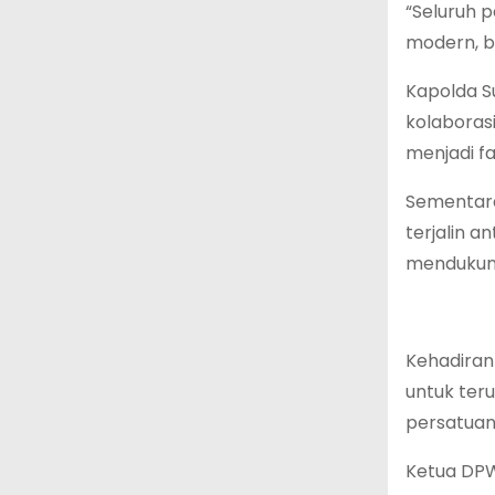
“Seluruh p
modern, b
Kapolda S
kolaboras
menjadi f
Sementara
terjalin a
mendukun
Kehadiran
untuk ter
persatuan
Ketua DPW 