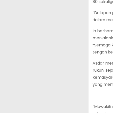
80 sekali
“Delapan 
dalam men
Ia berhara
menjalank
“Semoga k
tengah ke
Asdar men
rukun, sej
kemasyara
yang meme
“Mewakili