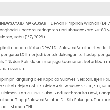
NEWS.CO.ID,
MAKASSAR –
Dewan Pimpinan Wilayah (DPW)
enghadiri Upacara Peringatan Hari Bhayangkara ke-80 ya
elatan, Rabu (1/7/2026).
ikuti upacara, Ketua DPW LDII Sulawesi Selatan H. Asdar
 pengurus LDII menjadi bentuk dukungan terhadap pengua
h, TNI, dan Polri dalam menjaga keamanan, ketertiban
nan daerah.
pimpin langsung oleh Kapolda Sulawesi Selatan, Irjen Pol. D
Sulsel Brigjen Pol. Dr. Gidion Arif Setyawan, S.I.K., S.H., 
Sulaiman, Ketua DPRD Sulsel Andi Rachmatika Dewi, Pan
aksaan Tinggi Sulawesi Selatan Dr. Sila Pulungan, Danko
ud II Marsda TNI