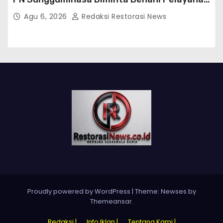
Publik
Agu 6, 2026
Redaksi Restorasi News
Proudly powered by WordPress
|
Theme:
Newses
by
Themeansar
.
Redaksi |
Info Iklan |
Tentang Kami |