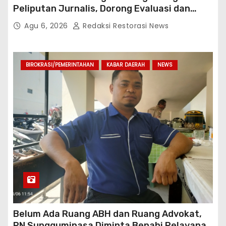
Peliputan Jurnalis, Dorong Evaluasi dan
Penguatan Kemitraan Polri-Pers
Agu 6, 2026
Redaksi Restorasi News
BIROKRASI/PEMERINTAHAN
KABAR DAERAH
NEWS
Belum Ada Ruang ABH dan Ruang Advokat,
PN Sungguminasa Diminta Benahi Pelayanan