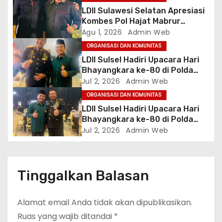
o
LDII Sulawesi Selatan Apresiasi
s
Kombes Pol Hajat Mabrur
Bujangga, Sambut Dirintelkam
Agu 1, 2026
Admin Web
Baru Kombes Pol Dulfi Muis
ORGANISASI DAN KOMUNITAS
LDII Sulsel Hadiri Upacara Hari
Bhayangkara ke-80 di Polda
Sulsel, Tegaskan Komitmen
Jul 2, 2026
Admin Web
Sinergi Jaga Kamtibmas
ORGANISASI DAN KOMUNITAS
LDII Sulsel Hadiri Upacara Hari
Bhayangkara ke-80 di Polda
Sulsel, Tegaskan Komitmen
Jul 2, 2026
Admin Web
Sinergi Jaga Kamtibmas
Tinggalkan Balasan
Alamat email Anda tidak akan dipublikasikan.
Ruas yang wajib ditandai
*