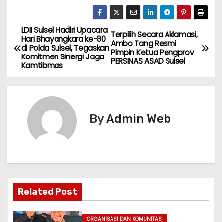
LDII Sulsel Hadiri Upacara
N
Terpilih Secara Aklamasi,
Hari Bhayangkara ke-80
Ambo Tang Resmi
di Polda Sulsel, Tegaskan
a
Pimpin Ketua Pengprov
Komitmen Sinergi Jaga
PERSINAS ASAD Sulsel
Kamtibmas
v
i
g
By
Admin Web
a
s
i
Related Post
p
ORGANISASI DAN KOMUNITAS