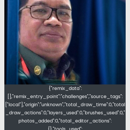
{"remix_data":
[],"remix_entry_point":"challenges","source_tags":
["local"],"origin":"unknown","total_draw_time":0,"total
_draw_actions":0,"layers_used":0,"brushes_used":0,"
photos_added":0,"total_editor_actions":
{},"tools_used":