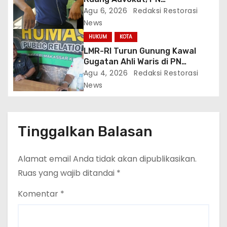
Sungguminasa Diminta Benahi
Agu 6, 2026
Redaksi Restorasi
Pelayanan Publik
News
HUKUM
KOTA
LMR-RI Turun Gunung Kawal
Gugatan Ahli Waris di PN
Makassar, Humas Buka Tahapan
Agu 4, 2026
Redaksi Restorasi
Persidangan
News
Tinggalkan Balasan
Alamat email Anda tidak akan dipublikasikan.
Ruas yang wajib ditandai
*
Komentar
*