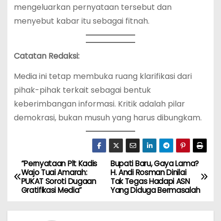
mengeluarkan pernyataan tersebut dan
menyebut kabar itu sebagai fitnah.
Catatan Redaksi:
Media ini tetap membuka ruang klarifikasi dari
pihak-pihak terkait sebagai bentuk
keberimbangan informasi. Kritik adalah pilar
demokrasi, bukan musuh yang harus dibungkam.
“Pernyataan Plt Kadis
Bupati Baru, Gaya Lama?
N
Wajo Tuai Amarah:
H. Andi Rosman Dinilai
PUKAT Soroti Dugaan
Tak Tegas Hadapi ASN
a
Gratifikasi Media”
Yang Diduga Bermasalah
v