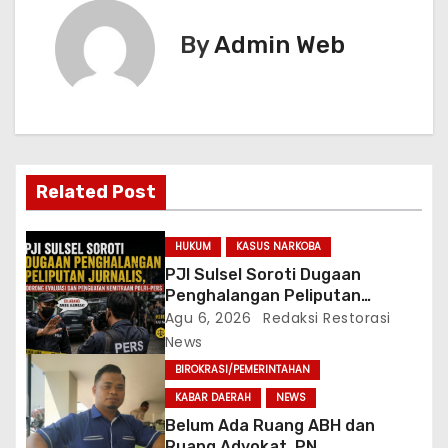
i
By
Admin Web
g
a
s
i
Related Post
p
HUKUM
KASUS NARKOBA
o
PJI Sulsel Soroti Dugaan
Penghalangan Peliputan
s
Jurnalis, Dorong Evaluasi dan
Agu 6, 2026
Redaksi Restorasi
Penguatan Kemitraan Polri-
News
Pers
BIROKRASI/PEMERINTAHAN
KABAR DAERAH
NEWS
Belum Ada Ruang ABH dan
Ruang Advokat, PN