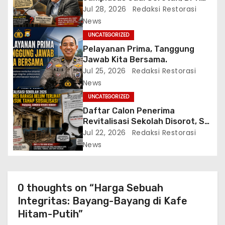
s
Desak Pengusutan Tuntas
Jul 28, 2026
Redaksi Restorasi
Berbasis Bukti Ilmiah
News
UNCATEGORIZED
Pelayanan Prima, Tanggung
Jawab Kita Bersama.
Jul 25, 2026
Redaksi Restorasi
News
UNCATEGORIZED
Daftar Calon Penerima
Revitalisasi Sekolah Disorot, SD
Inpres Barasa yang Nyaris
Jul 22, 2026
Redaksi Restorasi
Roboh Belum Terlihat Masuk
News
Tahap Sosialisasi
0 thoughts on “Harga Sebuah
Integritas: Bayang-Bayang di Kafe
Hitam-Putih”