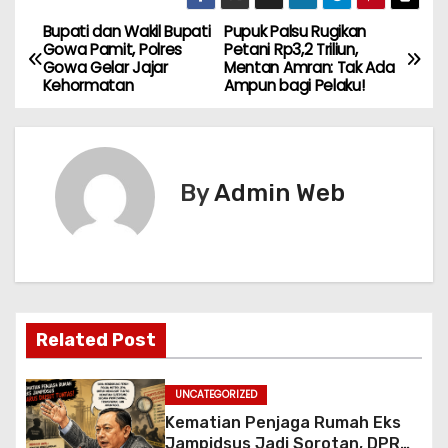
Bupati dan Wakil Bupati
Pupuk Palsu Rugikan
N
Gowa Pamit, Polres
Petani Rp3,2 Triliun,
Gowa Gelar Jajar
Mentan Amran: Tak Ada
a
Kehormatan
Ampun bagi Pelaku!
v
i
By
Admin Web
g
a
s
i
Related Post
p
UNCATEGORIZED
o
Kematian Penjaga Rumah Eks
Jampidsus Jadi Sorotan, DPR