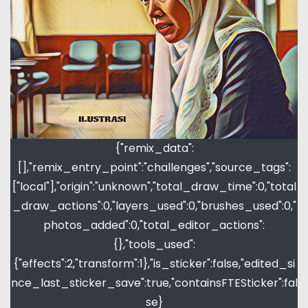
{"remix_data":
[],"remix_entry_point":"challenges","source_tags":
["local"],"origin":"unknown","total_draw_time":0,"total
_draw_actions":0,"layers_used":0,"brushes_used":0,"
photos_added":0,"total_editor_actions":
{},"tools_used":
{"effects":2,"transform":1},"is_sticker":false,"edited_si
nce_last_sticker_save":true,"containsFTESticker":fal
se}