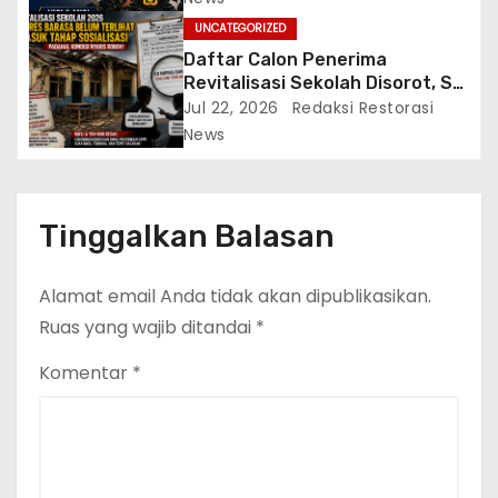
UNCATEGORIZED
Daftar Calon Penerima
Revitalisasi Sekolah Disorot, SD
Inpres Barasa yang Nyaris
Jul 22, 2026
Redaksi Restorasi
Roboh Belum Terlihat Masuk
News
Tahap Sosialisasi
Tinggalkan Balasan
Alamat email Anda tidak akan dipublikasikan.
Ruas yang wajib ditandai
*
Komentar
*