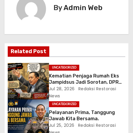
i
By
Admin Web
g
a
s
i
Related Post
p
UNCATEGORIZED
o
Kematian Penjaga Rumah Eks
Jampidsus Jadi Sorotan, DPR
s
Desak Pengusutan Tuntas
Jul 28, 2026
Redaksi Restorasi
Berbasis Bukti Ilmiah
News
UNCATEGORIZED
Pelayanan Prima, Tanggung
Jawab Kita Bersama.
Jul 25, 2026
Redaksi Restorasi
News