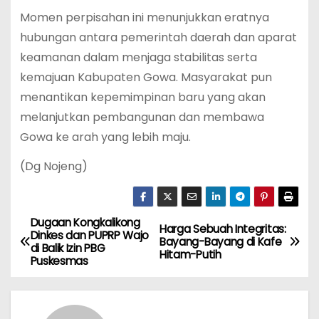
Momen perpisahan ini menunjukkan eratnya
hubungan antara pemerintah daerah dan aparat
keamanan dalam menjaga stabilitas serta
kemajuan Kabupaten Gowa. Masyarakat pun
menantikan kepemimpinan baru yang akan
melanjutkan pembangunan dan membawa
Gowa ke arah yang lebih maju.
(Dg Nojeng)
Dugaan Kongkalikong
N
Harga Sebuah Integritas:
Dinkes dan PUPRP Wajo
Bayang-Bayang di Kafe
di Balik Izin PBG
a
Hitam-Putih
Puskesmas
v