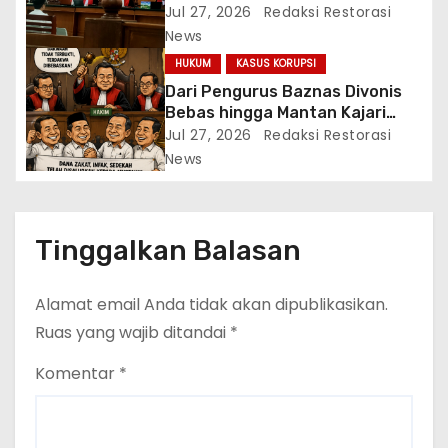
PPTK Hanya 1 Tahun, Ada Apa?
Jul 27, 2026
Redaksi Restorasi
News
HUKUM
KASUS KORUPSI
Dari Pengurus Baznas Divonis
Bebas hingga Mantan Kajari
Dipenjara
Jul 27, 2026
Redaksi Restorasi
News
Tinggalkan Balasan
Alamat email Anda tidak akan dipublikasikan.
Ruas yang wajib ditandai
*
Komentar
*