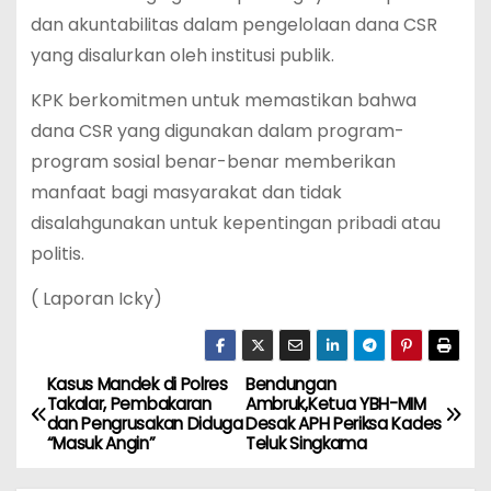
dan akuntabilitas dalam pengelolaan dana CSR
yang disalurkan oleh institusi publik.
KPK berkomitmen untuk memastikan bahwa
dana CSR yang digunakan dalam program-
program sosial benar-benar memberikan
manfaat bagi masyarakat dan tidak
disalahgunakan untuk kepentingan pribadi atau
politis.
( Laporan Icky)
Kasus Mandek di Polres
Bendungan
N
Takalar, Pembakaran
Ambruk,Ketua YBH-MIM
dan Pengrusakan Diduga
Desak APH Periksa Kades
a
“Masuk Angin”
Teluk Singkama
v