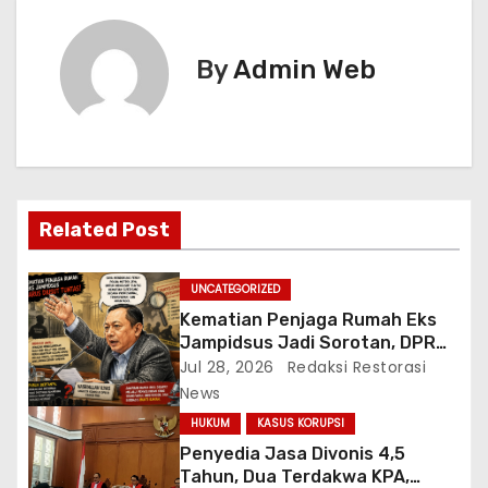
i
By
Admin Web
g
a
s
i
Related Post
p
UNCATEGORIZED
o
Kematian Penjaga Rumah Eks
Jampidsus Jadi Sorotan, DPR
s
Desak Pengusutan Tuntas
Jul 28, 2026
Redaksi Restorasi
Berbasis Bukti Ilmiah
News
HUKUM
KASUS KORUPSI
Penyedia Jasa Divonis 4,5
Tahun, Dua Terdakwa KPA,