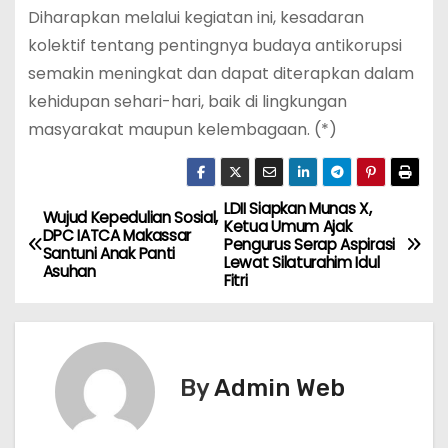
Diharapkan melalui kegiatan ini, kesadaran
kolektif tentang pentingnya budaya antikorupsi
semakin meningkat dan dapat diterapkan dalam
kehidupan sehari-hari, baik di lingkungan
masyarakat maupun kelembagaan. (*)
LDII Siapkan Munas X,
N
Wujud Kepedulian Sosial,
Ketua Umum Ajak
DPC IATCA Makassar
Pengurus Serap Aspirasi
a
Santuni Anak Panti
Lewat Silaturahim Idul
Asuhan
Fitri
v
i
g
By
Admin Web
a