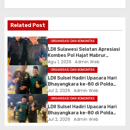
s
i
Related Post
p
o
ORGANISASI DAN KOMUNITAS
LDII Sulawesi Selatan Apresiasi
s
Kombes Pol Hajat Mabrur
Bujangga, Sambut Dirintelkam
Agu 1, 2026
Admin Web
Baru Kombes Pol Dulfi Muis
ORGANISASI DAN KOMUNITAS
LDII Sulsel Hadiri Upacara Hari
Bhayangkara ke-80 di Polda
Sulsel, Tegaskan Komitmen
Jul 2, 2026
Admin Web
Sinergi Jaga Kamtibmas
ORGANISASI DAN KOMUNITAS
LDII Sulsel Hadiri Upacara Hari
Bhayangkara ke-80 di Polda
Sulsel, Tegaskan Komitmen
Jul 2, 2026
Admin Web
Sinergi Jaga Kamtibmas