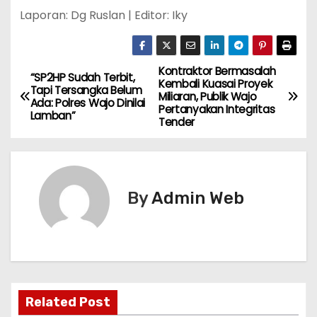
Laporan: Dg Ruslan | Editor: Iky
Kontraktor Bermasalah
N
“SP2HP Sudah Terbit,
Kembali Kuasai Proyek
Tapi Tersangka Belum
Miliaran, Publik Wajo
a
Ada: Polres Wajo Dinilai
Pertanyakan Integritas
Lamban”
Tender
v
i
g
By
Admin Web
a
s
i
Related Post
p