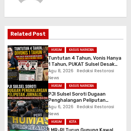
a
s
i
Related Post
p
HUKUM
KASUS NARKOBA
o
Tuntutan 4 Tahun, Vonis Hanya
1 Tahun, PUKAT Sulsel Desak
s
Kejati-Kejagung Periksa JPU
Agu 8, 2026
Redaksi Restorasi
Murbei Wajo
News
HUKUM
KASUS NARKOBA
PJI Sulsel Soroti Dugaan
Penghalangan Peliputan
Jurnalis, Dorong Evaluasi dan
Agu 6, 2026
Redaksi Restorasi
Penguatan Kemitraan Polri-
News
Pers
HUKUM
KOTA
LMR-RI Turun Gunung Kawal