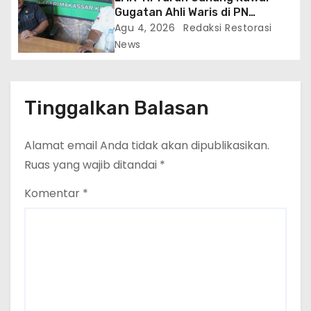
Gugatan Ahli Waris di PN
Makassar, Humas Buka Tahapan
Agu 4, 2026
Redaksi Restorasi
Persidangan
News
Tinggalkan Balasan
Alamat email Anda tidak akan dipublikasikan.
Ruas yang wajib ditandai
*
Komentar
*