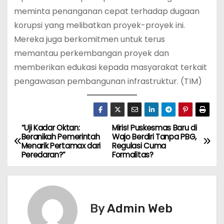
meminta penanganan cepat terhadap dugaan
korupsi yang melibatkan proyek-proyek ini.
Mereka juga berkomitmen untuk terus
memantau perkembangan proyek dan
memberikan edukasi kepada masyarakat terkait
pengawasan pembangunan infrastruktur. (TIM)
“Uji Kadar Oktan:
Miris! Puskesmas Baru di
N
Beranikah Pemerintah
Wajo Berdiri Tanpa PBG,
Menarik Pertamax dari
Regulasi Cuma
a
Peredaran?”
Formalitas?
v
i
By
Admin Web
g