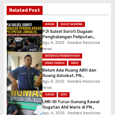
i
p
Related Post
o
HUKUM
KASUS NARKOBA
s
PJI Sulsel Soroti Dugaan
Penghalangan Peliputan
Jurnalis, Dorong Evaluasi dan
Agu 6, 2026
Redaksi Restorasi
Penguatan Kemitraan Polri-
News
Pers
BIROKRASI/PEMERINTAHAN
KABAR DAERAH
NEWS
Belum Ada Ruang ABH dan
Ruang Advokat, PN
Sungguminasa Diminta Benahi
Agu 6, 2026
Redaksi Restorasi
Pelayanan Publik
News
HUKUM
KOTA
LMR-RI Turun Gunung Kawal
Gugatan Ahli Waris di PN
Makassar, Humas Buka Tahapan
Agu 4, 2026
Redaksi Restorasi