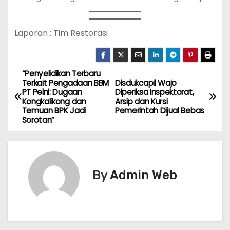
Laporan : Tim Restorasi
“Penyelidikan Terbaru
N
Terkait Pengadaan BBM
Disdukcapil Wajo
PT Pelni: Dugaan
Diperiksa Inspektorat,
a
Kongkalikong dan
Arsip dan Kursi
Temuan BPK Jadi
Pemerintah Dijual Bebas
v
Sorotan”
i
g
By
Admin Web
a
s