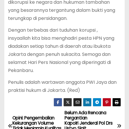
dikorupsi ke negara dan hukuman tambahan
yang besarannya tergantung dalam bukti yang
terungkap di persidangan.
Dengan terbebas dari tuduhan korupsi ,
insyaallah kita bisa menghadiri pesta HPN yang
diadakan setiap tahun di daerah atau ibukota
Jakarta dengan penuh sukacita. Semoga dan
selamat Hari Pers Nasional yang diperingati di
Pekanbaru.
Penulis adalah wartawan anggota PWI Jaya dan
praktisi hukum di Jakarta. (Red)
Belum Ada Rencana
N
Opini: Pengembalian
Pergantian
Kekurangan Volume
Kapolri Jenderal Pol Drs
a
Tidak Menjamin Kualitas
Listyo Sigit