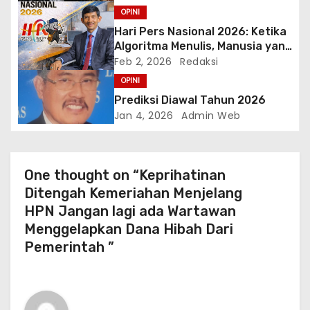
OPINI
​Hari Pers Nasional 2026: Ketika
Algoritma Menulis, Manusia yang
Memberi Jiwa
Feb 2, 2026
Redaksi
OPINI
Prediksi Diawal Tahun 2026
Jan 4, 2026
Admin Web
One thought on “Keprihatinan
Ditengah Kemeriahan Menjelang
HPN Jangan lagi ada Wartawan
Menggelapkan Dana Hibah Dari
Pemerintah ”