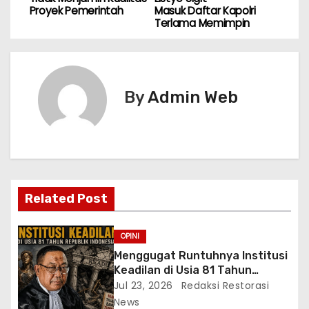
Proyek Pemerintah
Masuk Daftar Kapolri
v
Terlama Memimpin
i
g
By
Admin Web
a
s
i
p
Related Post
o
OPINI
s
Menggugat Runtuhnya Institusi
Keadilan di Usia 81 Tahun
Republik Indonesia
Jul 23, 2026
Redaksi Restorasi
News