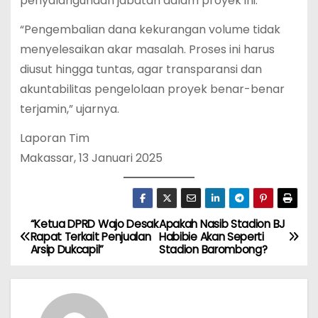
penyalahgunaan jabatan dalam proyek ini.
“Pengembalian dana kekurangan volume tidak
menyelesaikan akar masalah. Proses ini harus
diusut hingga tuntas, agar transparansi dan
akuntabilitas pengelolaan proyek benar-benar
terjamin,” ujarnya.
Laporan Tim
Makassar, 13 Januari 2025
“Ketua DPRD Wajo Desak
Apakah Nasib Stadion BJ
N
Rapat Terkait Penjualan
Habibie Akan Seperti
Arsip Dukcapil”
Stadion Barombong?
a
v