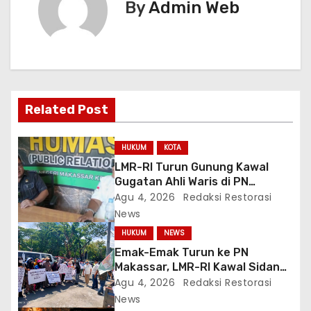
i
By
Admin Web
g
a
s
Related Post
i
p
HUKUM
KOTA
LMR-RI Turun Gunung Kawal
o
Gugatan Ahli Waris di PN
Makassar, Humas Buka Tahapan
Agu 4, 2026
Redaksi Restorasi
s
Persidangan
News
HUKUM
NEWS
Emak-Emak Turun ke PN
Makassar, LMR-RI Kawal Sidang
Perdata Nomor
Agu 4, 2026
Redaksi Restorasi
254/Pdt.G/2026/PN Mks
News