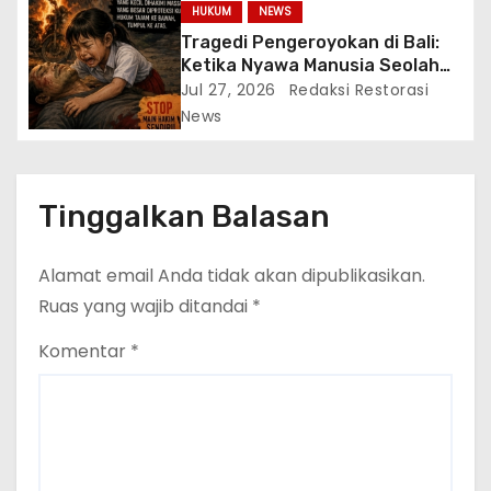
HUKUM
NEWS
Tragedi Pengeroyokan di Bali:
Ketika Nyawa Manusia Seolah
Tak Lebih Berharga dari Seekor
Jul 27, 2026
Redaksi Restorasi
Ayam
News
Tinggalkan Balasan
Alamat email Anda tidak akan dipublikasikan.
Ruas yang wajib ditandai
*
Komentar
*