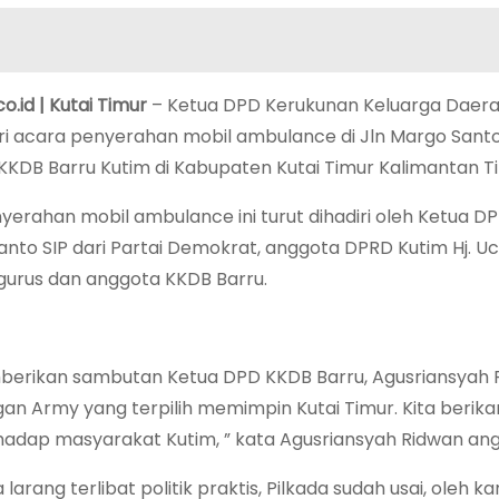
o.id | Kutai Timur
– Ketua DPD Kerukunan Keluarga Daerah
i acara penyerahan mobil ambulance di Jln Margo Santo
KDB Barru Kutim di Kabupaten Kutai Timur Kalimantan Tim
yerahan mobil ambulance ini turut dihadiri oleh Ketua D
anto SIP dari Partai Demokrat, anggota DPRD Kutim Hj. U
gurus dan anggota KKDB Barru.
erikan sambutan Ketua DPD KKDB Barru, Agusriansyah R
n Army yang terpilih memimpin Kutai Timur. Kita berik
rhadap masyarakat Kutim, ” kata Agusriansyah Ridwan ang
a larang terlibat politik praktis, Pilkada sudah usai, oleh