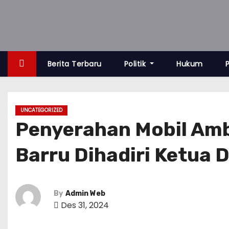
S
k
i
p
t
Berita Terbaru
Politik
Hukum
o
c
o
UNCATEGORIZED
n
Penyerahan Mobil Am
t
Barru Dihadiri Ketua
e
n
t
By
Admin Web
Des 31, 2024