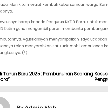
ilkada. Mari kita merajut kembali kebersamaan warga 
ucapnya.
nya, saya harap kepada Pengurus KKDB Barru untuk meng
RD Kutim guna mengambil peran membantu pembangunan
ambutannya, Agusriansyah menyampaikan, saya ucapkan 
uannya telah menyerahkan satu unit mobil ambulance k
 pungkasnya. (*)
di Tahun Baru 2025 : Pembunuhan Seorang
Kasus
ara”
Pengr
By
Admin Web