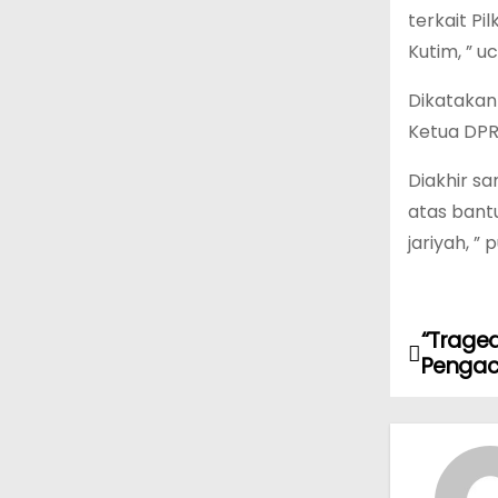
terkait P
Kutim, ” 
Dikatakan
Ketua DP
Diakhir s
atas bant
jariyah, ”
“Trage
N
Pengac
a
v
i