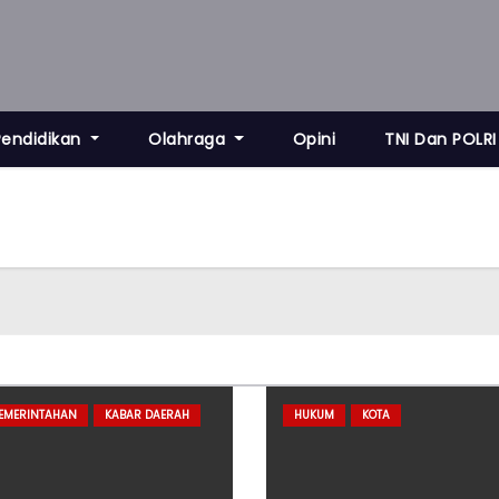
Pendidikan
Olahraga
Opini
TNI Dan POLRI
PEMERINTAHAN
KABAR DAERAH
HUKUM
KOTA