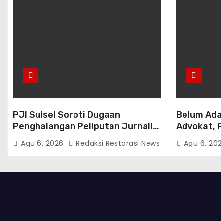
PJI Sulsel Soroti Dugaan
Belum Ada
Penghalangan Peliputan Jurnalis,
Advokat, 
Dorong Evaluasi dan Penguatan
Diminta B
Agu 6, 2026
Redaksi Restorasi News
Agu 6, 20
Kemitraan Polri-Pers