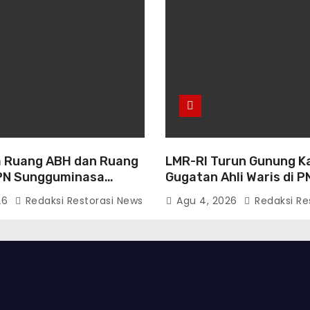
 Ruang ABH dan Ruang
LMR-RI Turun Gunung K
PN Sungguminasa
Gugatan Ahli Waris di P
enahi Pelayanan Publik
Makassar, Humas Buka
26
Redaksi Restorasi News
Agu 4, 2026
Redaksi Re
Persidangan