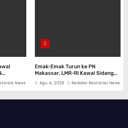
awal
Emak-Emak Turun ke PN
N
Makassar, LMR-RI Kawal Sidang
 Tahapan
Perdata Nomor
storasi News
Agu 4, 2026
Redaksi Restorasi News
254/Pdt.G/2026/PN Mks