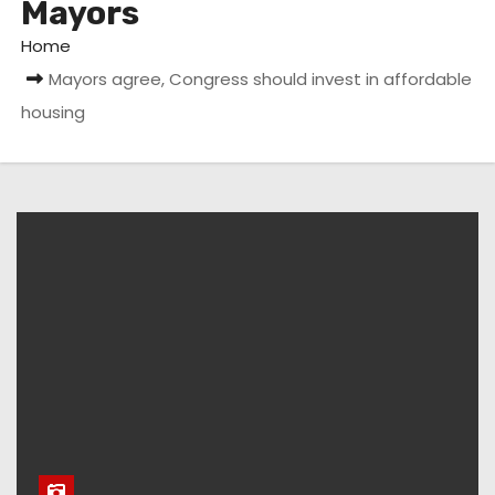
Mayors
Home
Mayors agree, Congress should invest in affordable
housing