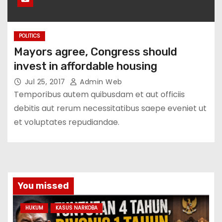
POLITICS
Mayors agree, Congress should
invest in affordable housing
Jul 25, 2017
Admin Web
Temporibus autem quibusdam et aut officiis
debitis aut rerum necessitatibus saepe eveniet ut
et voluptates repudiandae.
You missed
HUKUM
KASUS NARKOBA