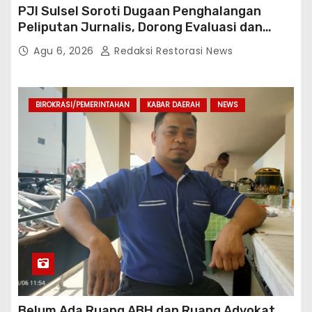
PJI Sulsel Soroti Dugaan Penghalangan
Peliputan Jurnalis, Dorong Evaluasi dan
Penguatan Kemitraan Polri-Pers
Agu 6, 2026
Redaksi Restorasi News
BIROKRASI/PEMERINTAHAN
KABAR DAERAH
NEWS
Belum Ada Ruang ABH dan Ruang Advokat,