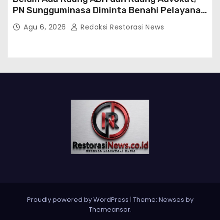
PN Sungguminasa Diminta Benahi Pelayanan
Publik
Agu 6, 2026
Redaksi Restorasi News
Proudly powered by WordPress
|
Theme:
Newses
by
Themeansar
.