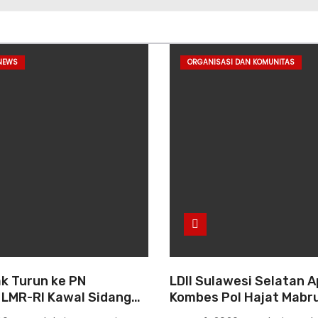
NEWS
ORGANISASI DAN KOMUNITAS
 Turun ke PN
LDII Sulawesi Selatan A
 LMR-RI Kawal Sidang
Kombes Pol Hajat Mabr
Nomor
Bujangga, Sambut Diri