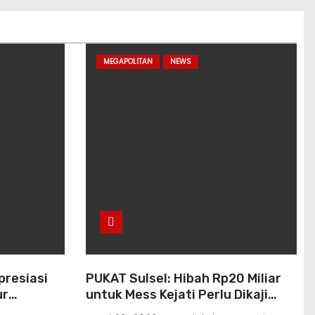
MEGAPOLITAN
NEWS
presiasi
PUKAT Sulsel: Hibah Rp20 Miliar
ur
untuk Mess Kejati Perlu Dikaji
ntelkam
Ulang, Uang Pajak Rakyat Harus