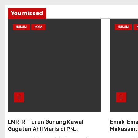
You missed
HUKUM
KOTA
HUKUM
LMR-RI Turun Gunung Kawal
Emak-Emak
Gugatan Ahli Waris di PN
Makassar,
Makassar, Humas Buka Tahapan
Perdata 