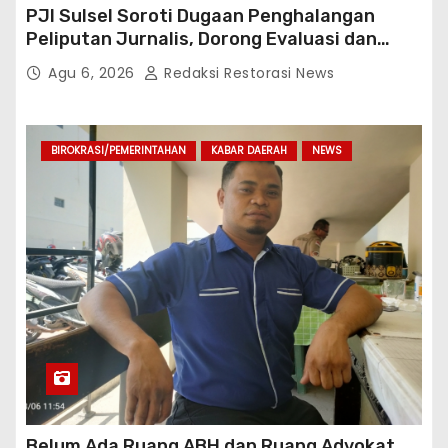
PJI Sulsel Soroti Dugaan Penghalangan
Peliputan Jurnalis, Dorong Evaluasi dan
Penguatan Kemitraan Polri-Pers
Agu 6, 2026
Redaksi Restorasi News
BIROKRASI/PEMERINTAHAN
KABAR DAERAH
NEWS
Belum Ada Ruang ABH dan Ruang Advokat,