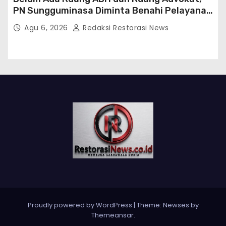
PN Sungguminasa Diminta Benahi Pelayanan
Publik
Agu 6, 2026
Redaksi Restorasi News
Proudly powered by WordPress
|
Theme:
Newses
by
Themeansar
.