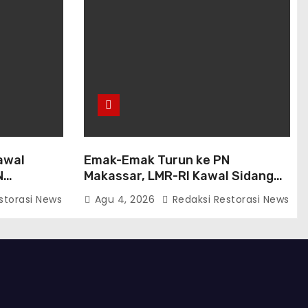
awal
Emak-Emak Turun ke PN
N
Makassar, LMR-RI Kawal Sidang
 Tahapan
Perdata Nomor
storasi News
Agu 4, 2026
Redaksi Restorasi News
254/Pdt.G/2026/PN Mks