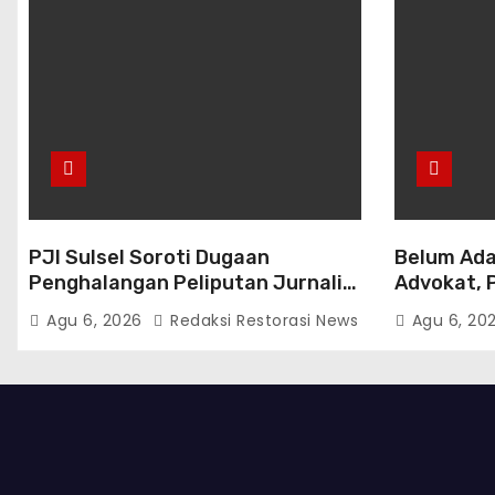
PJI Sulsel Soroti Dugaan
Belum Ada
Penghalangan Peliputan Jurnalis,
Advokat, 
Dorong Evaluasi dan Penguatan
Diminta B
Agu 6, 2026
Redaksi Restorasi News
Agu 6, 20
Kemitraan Polri-Pers