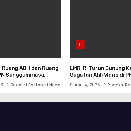
 Ruang ABH dan Ruang
LMR-RI Turun Gunung K
PN Sungguminasa
Gugatan Ahli Waris di P
enahi Pelayanan Publik
Makassar, Humas Buka
26
Redaksi Restorasi News
Agu 4, 2026
Redaksi Re
Persidangan