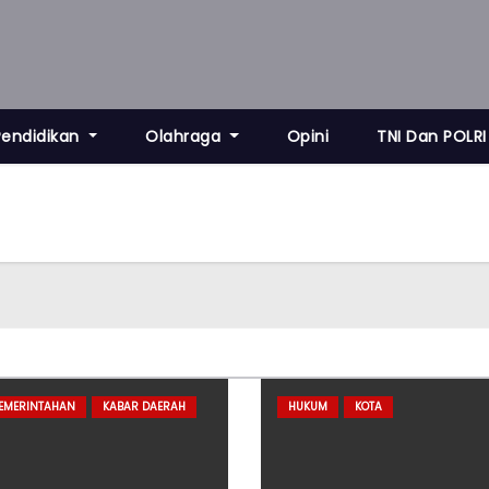
Pendidikan
Olahraga
Opini
TNI Dan POLRI
PEMERINTAHAN
KABAR DAERAH
HUKUM
KOTA