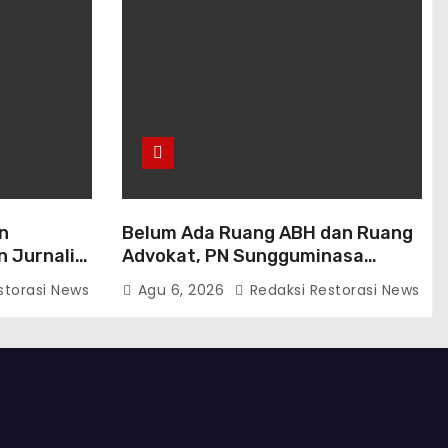
n
Belum Ada Ruang ABH dan Ruang
 Jurnalis,
Advokat, PN Sungguminasa
enguatan
Diminta Benahi Pelayanan Publik
storasi News
Agu 6, 2026
Redaksi Restorasi News