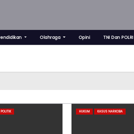
Pendidikan
Olahraga
Opini
TNI Dan POLRI
POLITIK
HUKUM
KASUS NARKOBA