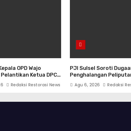
Kepala OPD Wajo
PJI Sulsel Soroti Dugaa
i Pelantikan Ketua DPC
Penghalangan Peliputan
Dorong Evaluasi dan P
26
Redaksi Restorasi News
Agu 6, 2026
Redaksi Re
Kemitraan Polri-Pers