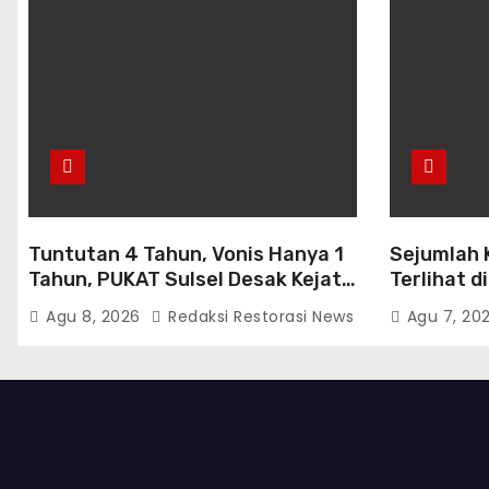
Tuntutan 4 Tahun, Vonis Hanya 1
Sejumlah 
Tahun, PUKAT Sulsel Desak Kejati-
Terlihat d
Kejagung Periksa JPU Murbei
Gerindra
Agu 8, 2026
Redaksi Restorasi News
Agu 7, 20
Wajo