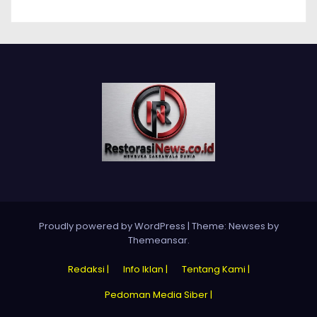
Proudly powered by WordPress
|
Theme:
Newses
by
Themeansar
.
Redaksi |
Info Iklan |
Tentang Kami |
Pedoman Media Siber |