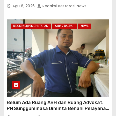
Penguatan Kemitraan Polri-Pers
Agu 6, 2026
Redaksi Restorasi News
BIROKRASI/PEMERINTAHAN
KABAR DAERAH
NEWS
Belum Ada Ruang ABH dan Ruang Advokat,
PN Sungguminasa Diminta Benahi Pelayanan
Publik