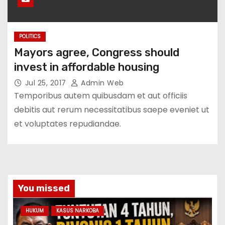
POLITICS
Mayors agree, Congress should
invest in affordable housing
Jul 25, 2017
Admin Web
Temporibus autem quibusdam et aut officiis
debitis aut rerum necessitatibus saepe eveniet ut
et voluptates repudiandae.
You missed
HUKUM
KASUS NARKOBA