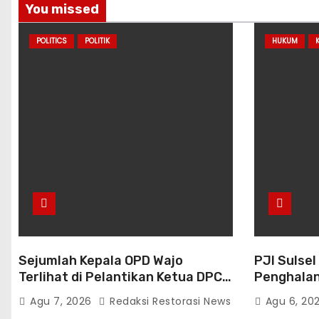
You missed
POLITICS
POLITIK
HUKUM
Sejumlah Kepala OPD Wajo
PJI Sulsel
Terlihat di Pelantikan Ketua DPC
Penghalan
Gerindra
Dorong Ev
Agu 7, 2026
Redaksi Restorasi News
Agu 6, 20
Kemitraan