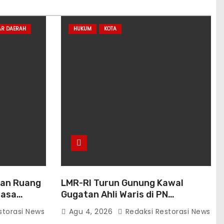
AR DAERAH
HUKUM
KOTA
dan Ruang
LMR-RI Turun Gunung Kawal
nasa
Gugatan Ahli Waris di PN
an Publik
Makassar, Humas Buka Tahapan
storasi News
Agu 4, 2026
Redaksi Restorasi News
Persidangan