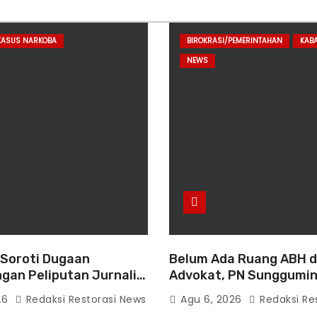
KASUS NARKOBA
BIROKRASI/PEMERINTAHAN
KAB
NEWS
 Soroti Dugaan
Belum Ada Ruang ABH 
gan Peliputan Jurnalis,
Advokat, PN Sunggumi
aluasi dan Penguatan
Diminta Benahi Pelayan
26
Redaksi Restorasi News
Agu 6, 2026
Redaksi Re
 Polri-Pers