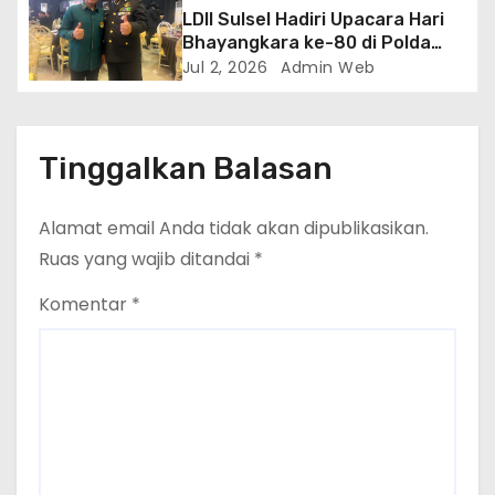
LDII Sulsel Hadiri Upacara Hari
Bhayangkara ke-80 di Polda
Sulsel, Tegaskan Komitmen
Jul 2, 2026
Admin Web
Sinergi Jaga Kamtibmas
Tinggalkan Balasan
Alamat email Anda tidak akan dipublikasikan.
Ruas yang wajib ditandai
*
Komentar
*