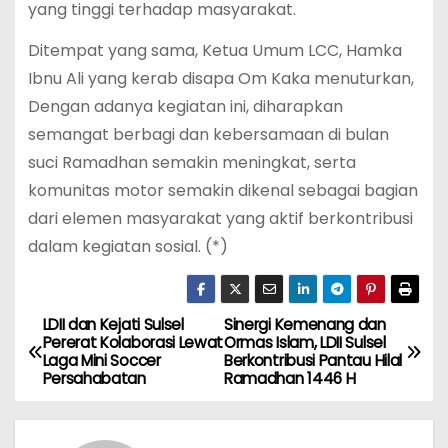
yang tinggi terhadap masyarakat.
Ditempat yang sama, Ketua Umum LCC, Hamka
Ibnu Ali yang kerab disapa Om Kaka menuturkan,
Dengan adanya kegiatan ini, diharapkan
semangat berbagi dan kebersamaan di bulan
suci Ramadhan semakin meningkat, serta
komunitas motor semakin dikenal sebagai bagian
dari elemen masyarakat yang aktif berkontribusi
dalam kegiatan sosial. (*)
LDII dan Kejati Sulsel
Sinergi Kemenang dan
N
Pererat Kolaborasi Lewat
Ormas Islam, LDII Sulsel
Laga Mini Soccer
Berkontribusi Pantau Hilal
a
Persahabatan
Ramadhan 1446 H
v