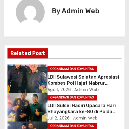
i
By
Admin Web
g
a
s
i
Related Post
p
ORGANISASI DAN KOMUNITAS
o
LDII Sulawesi Selatan Apresiasi
Kombes Pol Hajat Mabrur
s
Bujangga, Sambut Dirintelkam
Agu 1, 2026
Admin Web
Baru Kombes Pol Dulfi Muis
ORGANISASI DAN KOMUNITAS
LDII Sulsel Hadiri Upacara Hari
Bhayangkara ke-80 di Polda
Sulsel, Tegaskan Komitmen
Jul 2, 2026
Admin Web
Sinergi Jaga Kamtibmas
ORGANISASI DAN KOMUNITAS