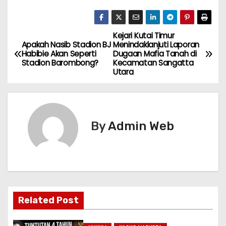
Kejari Kutai Timur
N
Apakah Nasib Stadion BJ
Menindaklanjuti Laporan
Habibie Akan Seperti
Dugaan Mafia Tanah di
a
Stadion Barombong?
Kecamatan Sangatta
Utara
v
i
g
By
Admin Web
a
s
i
Related Post
p