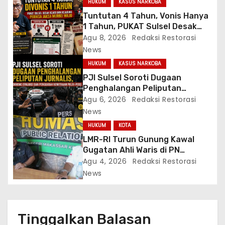
o
HUKUM
KASUS NARKOBA
Tuntutan 4 Tahun, Vonis Hanya
s
1 Tahun, PUKAT Sulsel Desak
Kejati-Kejagung Periksa JPU
Agu 8, 2026
Redaksi Restorasi
Murbei Wajo
News
HUKUM
KASUS NARKOBA
PJI Sulsel Soroti Dugaan
Penghalangan Peliputan
Jurnalis, Dorong Evaluasi dan
Agu 6, 2026
Redaksi Restorasi
Penguatan Kemitraan Polri-
News
Pers
HUKUM
KOTA
LMR-RI Turun Gunung Kawal
Gugatan Ahli Waris di PN
Makassar, Humas Buka Tahapan
Agu 4, 2026
Redaksi Restorasi
Persidangan
News
Tinggalkan Balasan