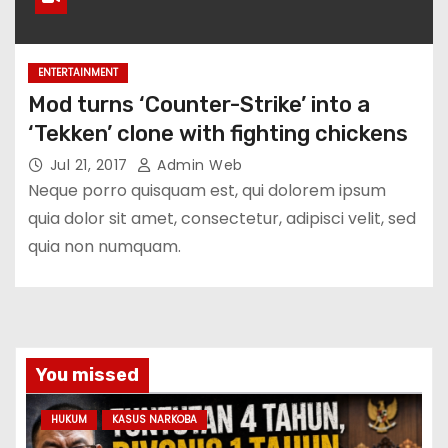
ENTERTAINMENT
Mod turns ‘Counter-Strike’ into a
‘Tekken’ clone with fighting chickens
Jul 21, 2017
Admin Web
Neque porro quisquam est, qui dolorem ipsum
quia dolor sit amet, consectetur, adipisci velit, sed
quia non numquam.
You missed
HUKUM
KASUS NARKOBA