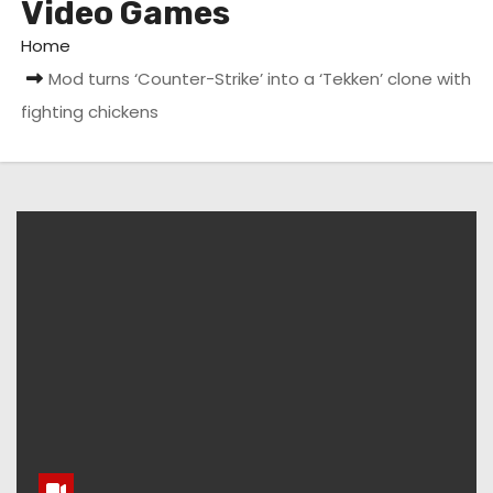
Video Games
Home
Mod turns ‘Counter-Strike’ into a ‘Tekken’ clone with
fighting chickens