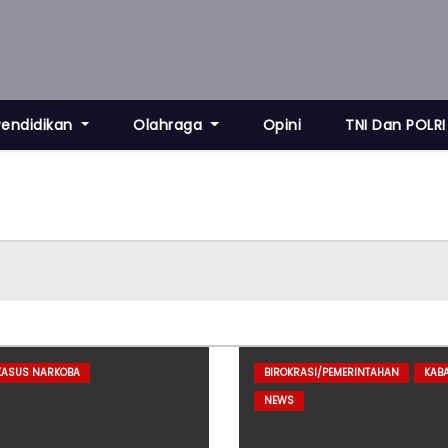
Pendidikan
Olahraga
Opini
TNI Dan POLRI
KASUS NARKOBA
BIROKRASI/PEMERINTAHAN
KAB
NEWS