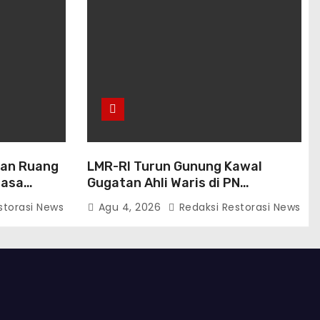
dan Ruang
LMR-RI Turun Gunung Kawal
nasa
Gugatan Ahli Waris di PN
an Publik
Makassar, Humas Buka Tahapan
storasi News
Agu 4, 2026
Redaksi Restorasi News
Persidangan