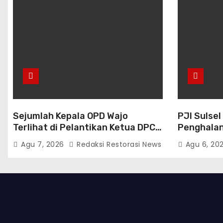
Sejumlah Kepala OPD Wajo
PJI Sulsel
Terlihat di Pelantikan Ketua DPC
Penghalan
Gerindra
Dorong Ev
Agu 7, 2026
Redaksi Restorasi News
Agu 6, 20
Kemitraan