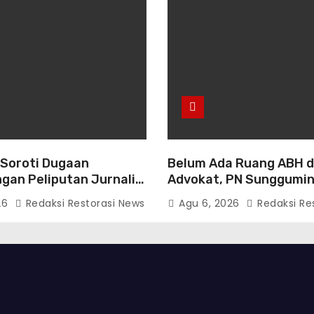
 Soroti Dugaan
Belum Ada Ruang ABH 
gan Peliputan Jurnalis,
Advokat, PN Sunggumi
aluasi dan Penguatan
Diminta Benahi Pelayan
26
Redaksi Restorasi News
Agu 6, 2026
Redaksi Re
 Polri-Pers