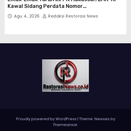
Kawal Sidang Perdata Nomor
254/Pdt.G/2026/PN Mks
Agu 4, 2026
Redaksi Restorasi News
Proudly powered by WordPress
|
Theme:
Newses
by
Themeansar
.