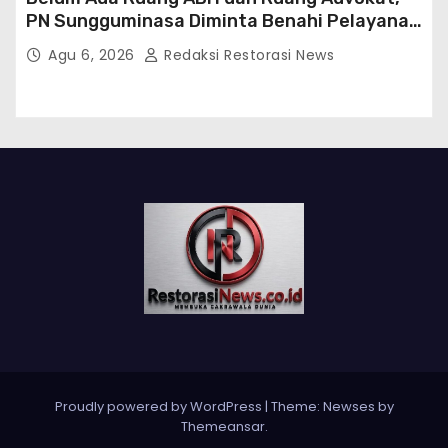
PN Sungguminasa Diminta Benahi Pelayanan
Publik
Agu 6, 2026
Redaksi Restorasi News
Proudly powered by WordPress
|
Theme:
Newses
by
Themeansar
.