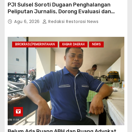
PJI Sulsel Soroti Dugaan Penghalangan
Peliputan Jurnalis, Dorong Evaluasi dan
Penguatan Kemitraan Polri-Pers
Agu 6, 2026
Redaksi Restorasi News
BIROKRASI/PEMERINTAHAN
KABAR DAERAH
NEWS
Belum Ada Ruang ABH dan Ruang Advokat,