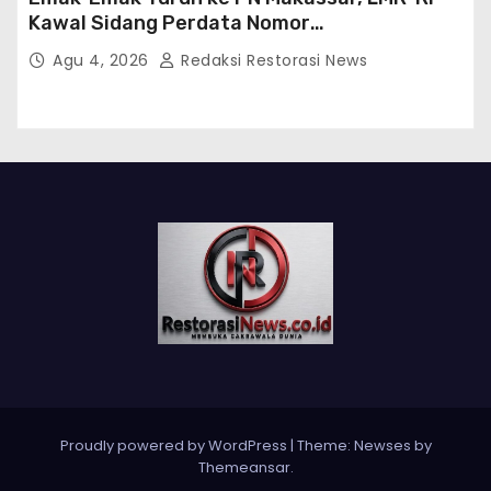
Kawal Sidang Perdata Nomor
254/Pdt.G/2026/PN Mks
Agu 4, 2026
Redaksi Restorasi News
Proudly powered by WordPress
|
Theme:
Newses
by
Themeansar
.