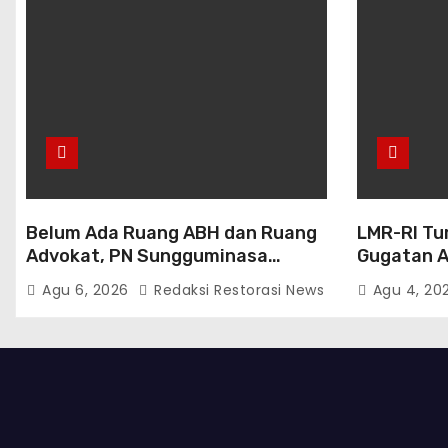
Belum Ada Ruang ABH dan Ruang
LMR-RI Tu
Advokat, PN Sungguminasa
Gugatan Ah
Diminta Benahi Pelayanan Publik
Makassar,
Agu 6, 2026
Redaksi Restorasi News
Agu 4, 20
Persidan