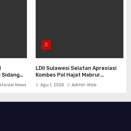
N
LDII Sulawesi Selatan Apresiasi
l Sidang
Kombes Pol Hajat Mabrur
Bujangga, Sambut Dirintelkam
storasi News
Agu 1, 2026
Admin Web
ks
Baru Kombes Pol Dulfi Muis