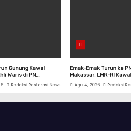
run Gunung Kawal
Emak-Emak Turun ke P
li Waris di PN
Makassar, LMR-RI Kawa
 Humas Buka Tahapan
Perdata Nomor
26
Redaksi Restorasi News
Agu 4, 2026
Redaksi Re
gan
254/Pdt.G/2026/PN M