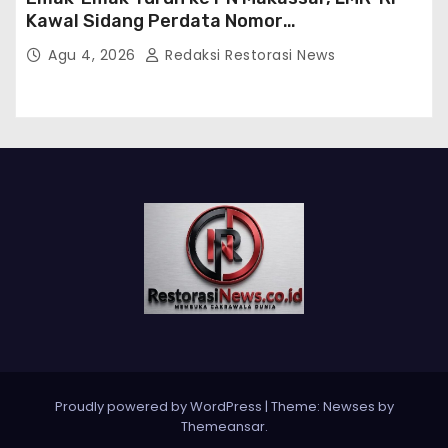
Kawal Sidang Perdata Nomor
254/Pdt.G/2026/PN Mks
Agu 4, 2026
Redaksi Restorasi News
Proudly powered by WordPress
|
Theme:
Newses
by
Themeansar
.