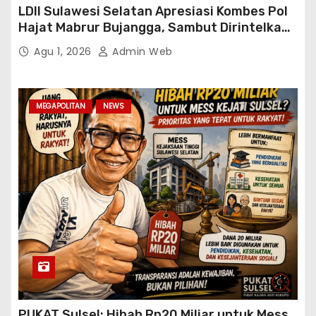
LDII Sulawesi Selatan Apresiasi Kombes Pol
Hajat Mabrur Bujangga, Sambut Dirintelkam
Baru Kombes Pol Dulfi Muis
Agu 1, 2026
Admin Web
MEGAPOLITAN
NEWS
PUKAT Sulsel: Hibah Rp20 Miliar untuk Mess