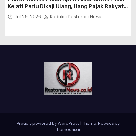
Kejati Perlu Dikaji Ulang, Uang Pajak Rakyat
Harus Berorientasi pada Kepentingan Publik
Jul 29, 2026
Redaksi Restorasi News
Proudly powered by WordPress
|
Theme:
Newses
by
Themeansar
.