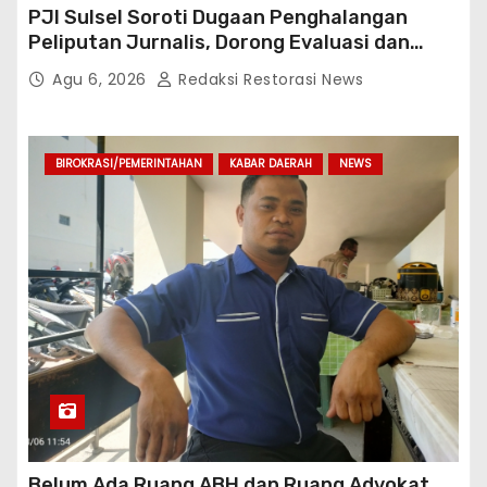
PJI Sulsel Soroti Dugaan Penghalangan
Peliputan Jurnalis, Dorong Evaluasi dan
Penguatan Kemitraan Polri-Pers
Agu 6, 2026
Redaksi Restorasi News
BIROKRASI/PEMERINTAHAN
KABAR DAERAH
NEWS
Belum Ada Ruang ABH dan Ruang Advokat,