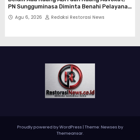
PN Sungguminasa Diminta Benahi Pelayanan
Publik
Agu 6, 2026
Redaksi Restorasi News
Proudly powered by WordPress
|
Theme:
Newses
by
Themeansar
.