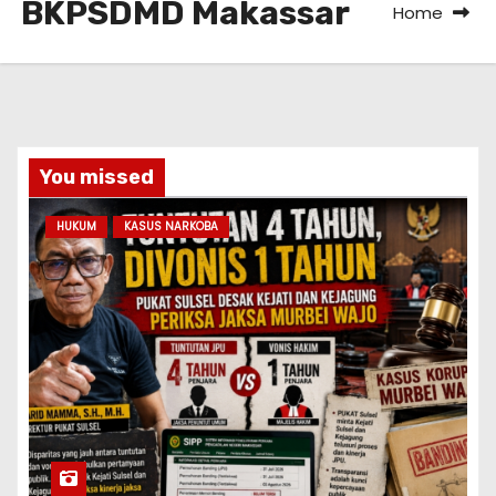
BKPSDMD Makassar
Home
You missed
HUKUM
KASUS NARKOBA